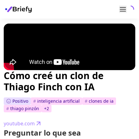
Cómo creé un clon de
Thiago Finch con IA
Positivo
#
inteligencia artificial
#
clones de ia
#
thiago pinzón
+
2
youtube.com
Preguntar lo que sea