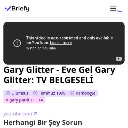
Gary Glitter - Eve Gel Gary
Glitter: TV BELGESELİ
Olumsuz
Temmuz 1999
Kamboçya
#
gary parıltısı
+
4
youtube.com
Herhangi Bir Şey Sorun