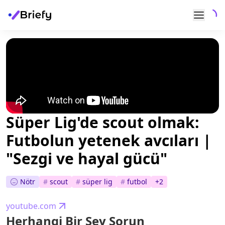
Süper Lig'de scout olmak:
Futbolun yetenek avcıları |
"Sezgi ve hayal gücü"
Nötr
#
scout
#
süper lig
#
futbol
+
2
youtube.com
Herhangi Bir Şey Sorun