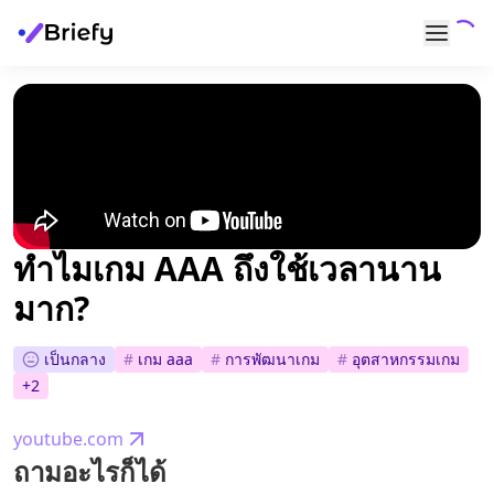
ทำไมเกม AAA ถึงใช้เวลานาน
มาก?
เป็นกลาง
#
เกม aaa
#
การพัฒนาเกม
#
อุตสาหกรรมเกม
+
2
youtube.com
ถามอะไรก็ได้