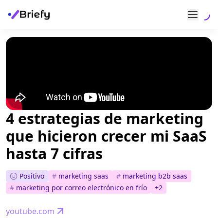
4 estrategias de marketing
que hicieron crecer mi SaaS
hasta 7 cifras
Positivo
#
marketing saas
#
marketing b2b saas
#
marketing por correo electrónico en frío
+
2
youtube.com