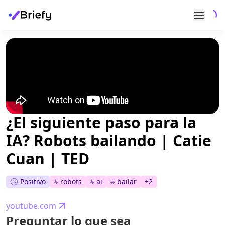
¿El siguiente paso para la
IA? Robots bailando | Catie
Cuan | TED
Positivo
#
robots
#
ai
#
bailar
+
2
youtube.com
Preguntar lo que sea