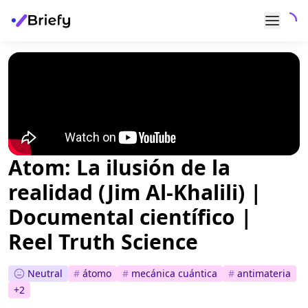
Atom: La ilusión de la
realidad (Jim Al-Khalili) |
Documental científico |
Reel Truth Science
Neutral
#
átomo
#
mecánica cuántica
#
antimateria
+
2