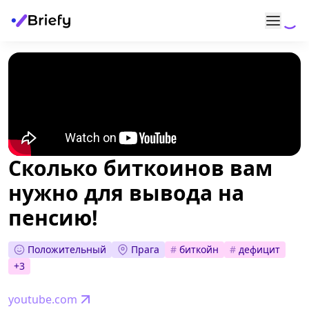
Сколько биткоинов вам
нужно для вывода на
пенсию!
Положительный
Прага
#
биткойн
#
дефицит
+
3
youtube.com