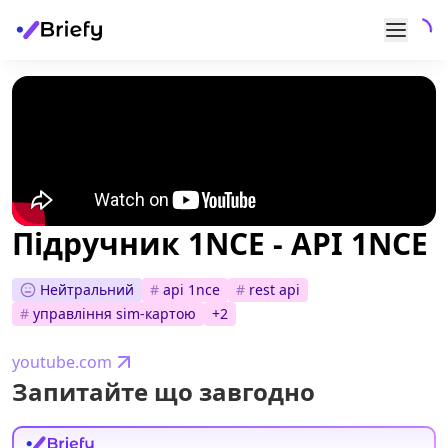
Підручник 1NCE - API 1NCE
Нейтральний
#
api 1nce
#
rest api
#
управління sim-картою
+
2
youtube.com
Запитайте що завгодно