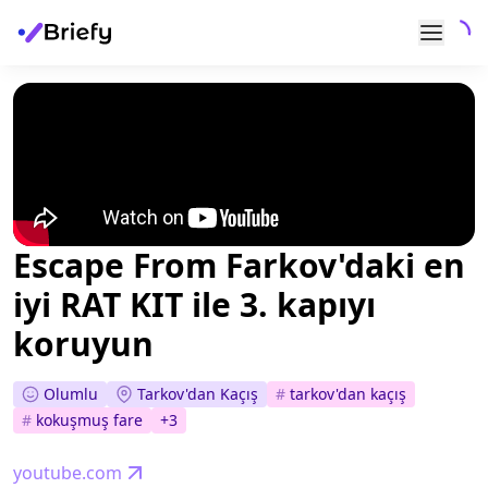
Escape From Farkov'daki en
iyi RAT KIT ile 3. kapıyı
koruyun
Olumlu
Tarkov'dan Kaçış
#
tarkov'dan kaçış
#
kokuşmuş fare
+
3
youtube.com