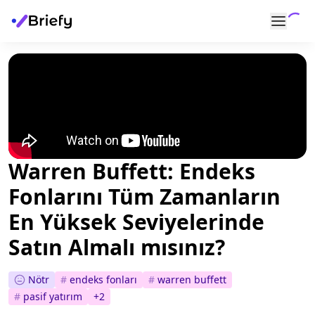
Warren Buffett: Endeks
Fonlarını Tüm Zamanların
En Yüksek Seviyelerinde
Satın Almalı mısınız?
Nötr
#
endeks fonları
#
warren buffett
#
pasif yatırım
+
2