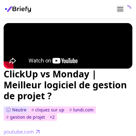
ClickUp vs Monday |
Meilleur logiciel de gestion
de projet ?
Neutre
#
cliquez sur up
#
lundi.com
#
gestion de projet
+
2
youtube.com