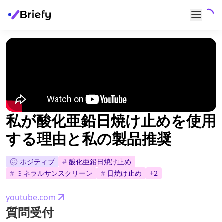
私が酸化亜鉛日焼け止めを使用
する理由と私の製品推奨
ポジティブ
#
酸化亜鉛日焼け止め
#
ミネラルサンスクリーン
#
日焼け止め
+
2
youtube.com
質問受付