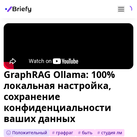
GraphRAG Ollama: 100%
локальная настройка,
сохранение
конфиденциальности
ваших данных
Положительный
#
графраг
#
быть
#
студия лм