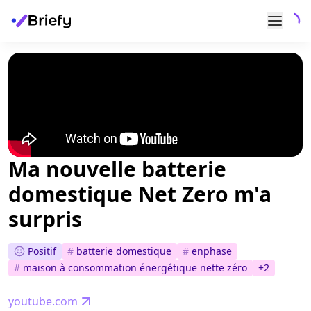
Ma nouvelle batterie
domestique Net Zero m'a
surpris
Positif
#
batterie domestique
#
enphase
#
maison à consommation énergétique nette zéro
+
2
youtube.com