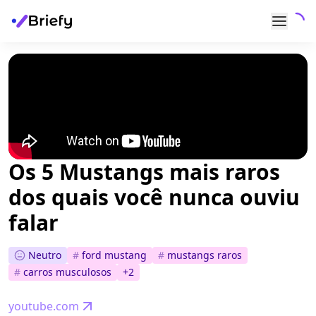
Os 5 Mustangs mais raros
dos quais você nunca ouviu
falar
Neutro
#
ford mustang
#
mustangs raros
#
carros musculosos
+
2
youtube.com