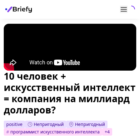
10 человек +
искусственный интеллект
= компания на миллиард
долларов?
Непригодный
Непригодный
positive
#
программист искусственного интеллекта
+
4