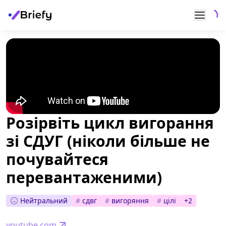
Розірвіть цикл вигорання
зі СДУГ (ніколи більше не
почувайтеся
перевантаженими)
Нейтральний
#
сдвг
#
вигоряння
#
цілі
+
2
youtube.com