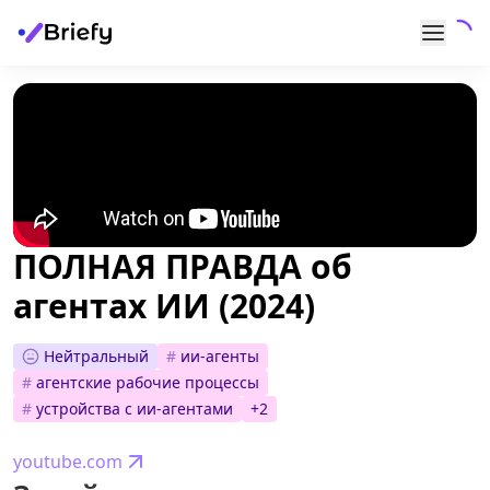
ПОЛНАЯ ПРАВДА об
агентах ИИ (2024)
Нейтральный
#
ии-агенты
#
агентские рабочие процессы
#
устройства с ии-агентами
+
2
youtube.com