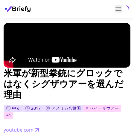
米軍が新型拳銃にグロックで
はなくシグザウアーを選んだ
理由
中立
2017
アメリカ合衆国
#
セイ・ザウアー
+
4
youtube.com