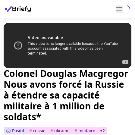
Colonel Douglas Macgregor
Nous avons forcé la Russie
à étendre sa capacité
militaire à 1 million de
soldats*
Positif
#
russie
#
ukraine
#
militaire
+
2