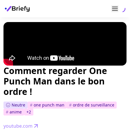
Comment regarder One
Punch Man dans le bon
ordre !
Neutre
#
one punch man
#
ordre de surveillance
#
anime
+
2
youtube.com