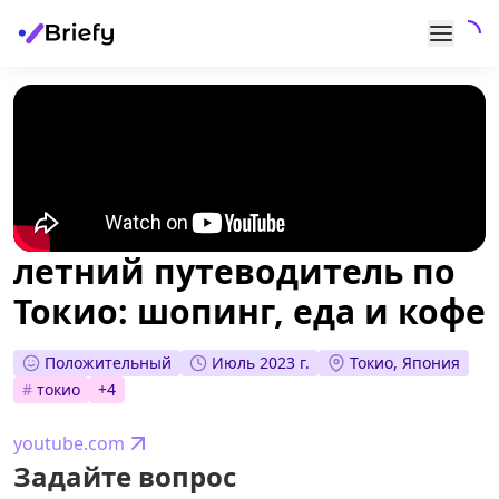
летний путеводитель по
Токио: шопинг, еда и кофе
Положительный
Июль 2023 г.
Токио, Япония
#
токио
+
4
youtube.com
Задайте вопрос