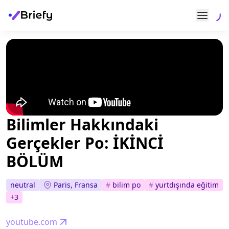
Bilimler Hakkındaki
Gerçekler Po: İKİNCİ
BÖLÜM
Paris, Fransa
neutral
#
bilim po
#
yurtdışında eğitim
+
3
youtube.com