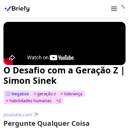
O Desafio com a Geração Z |
Simon Sinek
Negativo
#
geração z
#
liderança
#
habilidades humanas
+
2
youtube.com
Pergunte Qualquer Coisa