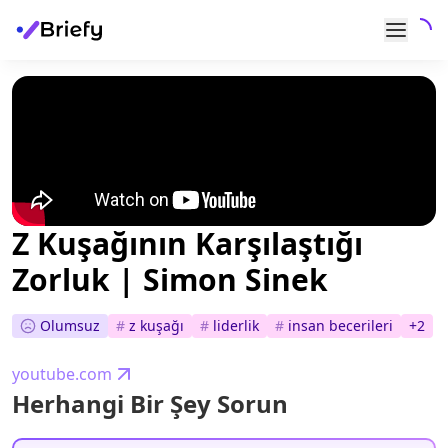
Z Kuşağının Karşılaştığı
Zorluk | Simon Sinek
Olumsuz
#
z kuşağı
#
liderlik
#
i̇nsan becerileri
+
2
youtube.com
Herhangi Bir Şey Sorun