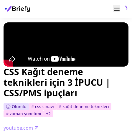
CSS Kağıt deneme
teknikleri için 3 İPUCU |
CSS/PMS ipuçları
Olumlu
#
css sınavı
#
kağıt deneme teknikleri
#
zaman yönetimi
+
2
youtube.com