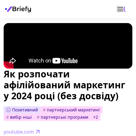
Як розпочати
афілійований маркетинг
у 2024 році (без досвіду)
Позитивний
#
партнерський маркетинг
#
вибір ніші
#
партнерські програми
+
2
youtube.com