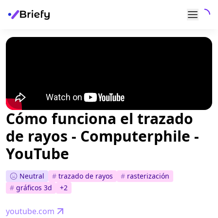
Cómo funciona el trazado
de rayos - Computerphile -
YouTube
Neutral
#
trazado de rayos
#
rasterización
#
gráficos 3d
+
2
youtube.com