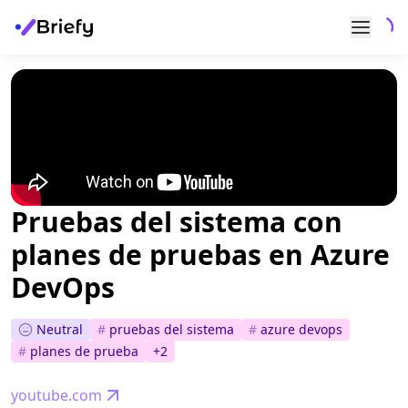
Pruebas del sistema con
planes de pruebas en Azure
DevOps
Neutral
#
pruebas del sistema
#
azure devops
#
planes de prueba
+
2
youtube.com