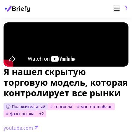
Я нашел скрытую
торговую модель, которая
контролирует все рынки
Положительный
#
торговля
#
мастер-шаблон
#
фазы рынка
+
2
youtube.com