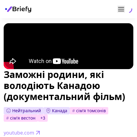
Заможні родини, які
володіють Канадою
(документальний фільм)
Нейтральний
Канада
#
сім'я томсонів
#
сім'я вестон
+
3
youtube.com