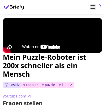
Mein Puzzle-Roboter ist
200x schneller als ein
Mensch
Positiv
#
roboter
#
puzzle
#
ki
+
2
youtube.com
Fragen stellen