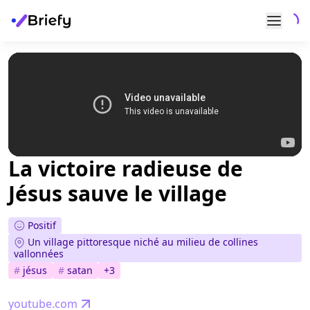
La victoire radieuse de
Jésus sauve le village
Positif
Un village pittoresque niché au milieu de collines
vallonnées
#
jésus
#
satan
+
3
youtube.com