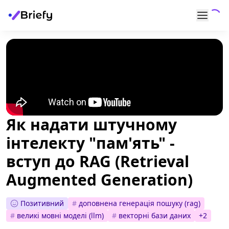
Як надати штучному
інтелекту "пам'ять" -
вступ до RAG (Retrieval
Augmented Generation)
Позитивний
#
доповнена генерація пошуку (rag)
#
великі мовні моделі (llm)
#
векторні бази даних
+
2