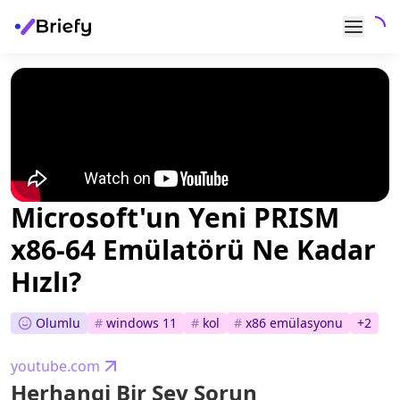
Microsoft'un Yeni PRISM
x86-64 Emülatörü Ne Kadar
Hızlı?
Olumlu
#
windows 11
#
kol
#
x86 emülasyonu
+
2
youtube.com
Herhangi Bir Şey Sorun