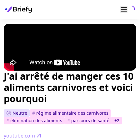
J'ai arrêté de manger ces 10
aliments carnivores et voici
pourquoi
Neutre
#
régime alimentaire des carnivores
#
élimination des aliments
#
parcours de santé
+
2
youtube.com