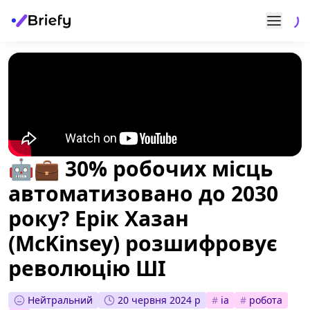
🤖💼 30% робочих місць
автоматизовано до 2030
року? Ерік Хазан
(McKinsey) розшифровує
революцію ШІ
Нейтральний
20 червня 2024 р
#
ia
#
робота