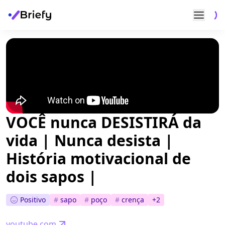
VOCÊ nunca DESISTIRÁ da
vida | Nunca desista |
História motivacional de
dois sapos |
Positivo
#
sapo
#
poço
#
crença
+
2
youtube.com