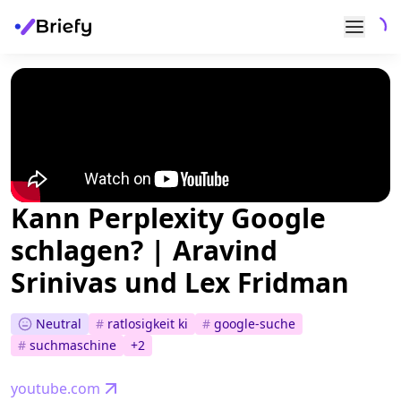
Kann Perplexity Google
schlagen? | Aravind
Srinivas und Lex Fridman
Neutral
#
ratlosigkeit ki
#
google-suche
#
suchmaschine
+
2
youtube.com