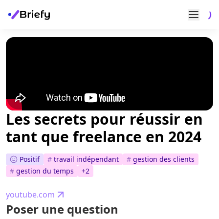
Les secrets pour réussir en
tant que freelance en 2024
Positif
#
travail indépendant
#
gestion des clients
#
gestion du temps
+
2
youtube.com
Poser une question