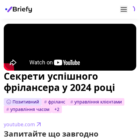
Секрети успішного
фрілансера у 2024 році
Позитивний
#
фріланс
#
управління клієнтами
#
управління часом
+
2
youtube.com
Запитайте що завгодно