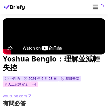
Yoshua Bengio：理解並減輕
失控
中性的
2024 年 6 月 28 日
赫爾辛基
#
人工智慧安全
+
4
youtube.com
有問必答