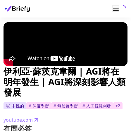
伊利亞·蘇茨克韋爾 | AGI將在
明年發生 | AGI將深刻影響人類
發展
中性的
#
深度學習
#
無監督學習
#
人工智慧開發
+
2
youtube.com
有問必答