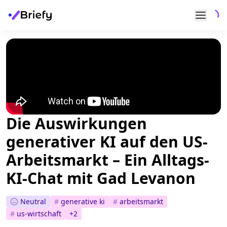
Die Auswirkungen
generativer KI auf den US-
Arbeitsmarkt – Ein Alltags-
KI-Chat mit Gad Levanon
Neutral
#
generative ki
#
arbeitsmarkt
#
us-wirtschaft
+
2