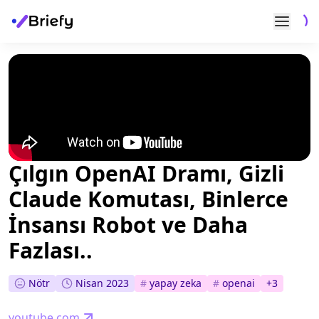
Çılgın OpenAI Dramı, Gizli
Claude Komutası, Binlerce
İnsansı Robot ve Daha
Fazlası..
Nötr
Nisan 2023
#
yapay zeka
#
openai
+
3
youtube.com