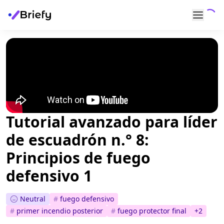
Tutorial avanzado para líder
de escuadrón n.° 8:
Principios de fuego
defensivo 1
Neutral
#
fuego defensivo
#
primer incendio posterior
#
fuego protector final
+
2