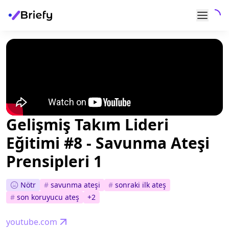
Gelişmiş Takım Lideri
Eğitimi #8 - Savunma Ateşi
Prensipleri 1
Nötr
#
savunma ateşi
#
sonraki i̇lk ateş
#
son koruyucu ateş
+
2
youtube.com