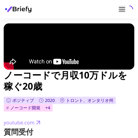
ノーコードで月収10万ドルを
稼ぐ20歳
ポジティブ
2020
トロント、オンタリオ州
#
ノーコード開発
+
4
youtube.com
質問受付