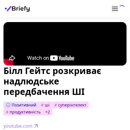
Білл Гейтс розкриває
надлюдське
передбачення ШІ
Позитивний
#
ші
#
суперінтелект
#
продуктивність
+
2
youtube.com